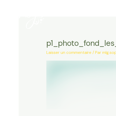
Aller
au
contenu
p1_photo_fond_les
Laisser un commentaire
/ Par
mlg.so