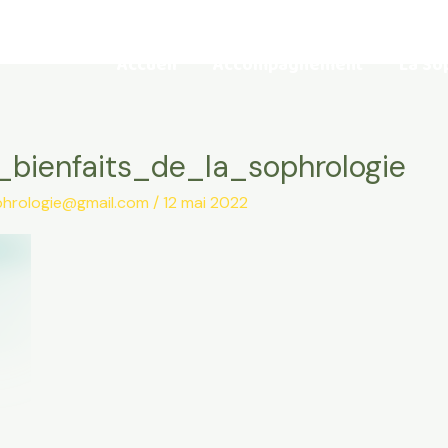
Accueil
Accompagnement
La So
_bienfaits_de_la_sophrologie
phrologie@gmail.com
/
12 mai 2022