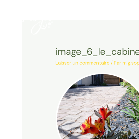
Aller
au
contenu
image_6_le_cabine
Laisser un commentaire
/ Par
mlg.so