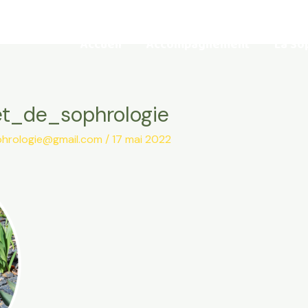
Accueil
Accompagnement
La So
t_de_sophrologie
phrologie@gmail.com
/
17 mai 2022